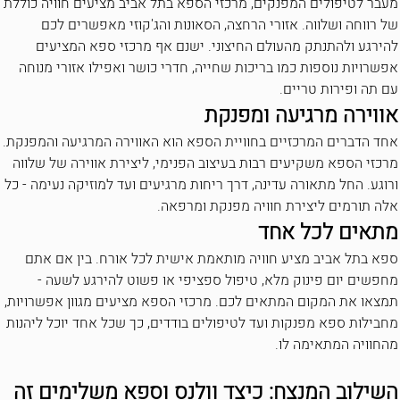
מעבר לטיפולים המפנקים, מרכזי הספא בתל אביב מציעים חוויה כוללת
של רווחה ושלווה. אזורי הרחצה, הסאונות והג'קוזי מאפשרים לכם
להירגע ולהתנתק מהעולם החיצוני. ישנם אף מרכזי ספא המציעים
אפשרויות נוספות כמו בריכות שחייה, חדרי כושר ואפילו אזורי מנוחה
עם תה ופירות טריים.
אווירה מרגיעה ומפנקת
אחד הדברים המרכזיים בחוויית הספא הוא האווירה המרגיעה והמפנקת.
מרכזי הספא משקיעים רבות בעיצוב הפנימי, ליצירת אווירה של שלווה
ורוגע. החל מתאורה עדינה, דרך ריחות מרגיעים ועד למוזיקה נעימה - כל
אלה תורמים ליצירת חוויה מפנקת ומרפאה.
מתאים לכל אחד
ספא בתל אביב מציע חוויה מותאמת אישית לכל אורח. בין אם אתם
מחפשים יום פינוק מלא, טיפול ספציפי או פשוט להירגע לשעה -
תמצאו את המקום המתאים לכם. מרכזי הספא מציעים מגוון אפשרויות,
מחבילות ספא מפנקות ועד לטיפולים בודדים, כך שכל אחד יוכל ליהנות
מהחוויה המתאימה לו.
השילוב המנצח: כיצד וולנס וספא משלימים זה