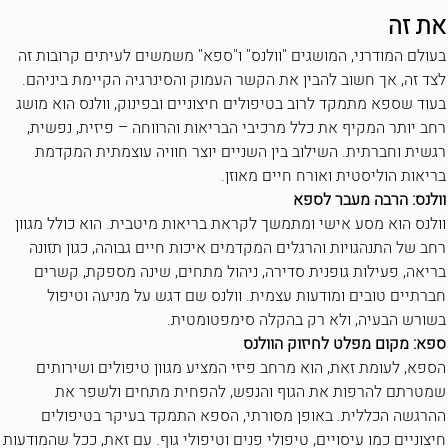
את זה
בעולם המודרני, המושגים "וולנס" ו"ספא" משמשים לעיתים קרובות זה
לצד זה, אך חשוב להבין את הקשר העמוק והסינרגיה הקיימת ביניהם.
בעוד שספא מתמקד לרוב בטיפולים חיצוניים ובפינוק, וולנס הוא מושג
רחב יותר המקיף את כלל מרכיבי הבריאות והרווחה – פיזית, נפשית,
רגשית וחברתית. השילוב בין השניים יוצר חוויה עוצמתית המקדמת
בריאות הוליסטית ואורח חיים מאוזן.
וולנס: הרבה מעבר לספא
וולנס הוא מסע אישי ומתמשך לקראת בריאות מיטבית. הוא כולל מגוון
רחב של התנהגויות והרגלים המקדמים איכות חיים גבוהה, כגון תזונה
בריאה, פעילות גופנית סדירה, ניהול מתחים, שינה מספקת, קשרים
חברתיים טובים ומודעות עצמית. וולנס שם דגש על מניעה וטיפול
בשורש הבעיה, ולא רק בהקלה סימפטומטית.
ספא: מקום מפלט לחיזוק הוולנס
הספא, לעומת זאת, הוא מרחב פיזי המציע מגוון טיפולים ושירותים
שמטרתם להרפות את הגוף והנפש, להפחית מתחים ולשפר את
ההרגשה הכללית. באופן מסורתי, הספא התמקד בעיקר בטיפולים
חיצוניים כמו עיסויים, טיפולי פנים וטיפולי גוף. עם זאת, ככל שהמודעות