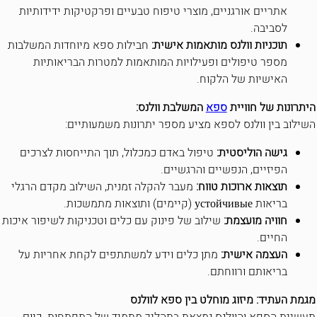
אתריים אורגניים, מוצרי טיפוח טבעיים ופרקטיקות ידידותיות
לסביבה.
תוכניות וולנס מותאמות אישית:
חבילות ספא מיוחדות המשלבות
מספר טיפולים ופעילויות המותאמות למטרות הבריאותיות
האישיות של הלקוח.
היתרונות של חוויית
ספא
המשלבת וולנס:
השילוב בין וולנס לספא מציע מספר יתרונות משמעותיים:
גישה הוליסטית:
טיפול באדם כמכלול, תוך התייחסות לצרכים
הפיזיים, הנפשיים והרגשיים.
תוצאות ארוכות טווח:
מעבר להקלה זמנית, השילוב מקדם הרגלי
בריאות устойчивые (קיימים) ותוצאות מתמשכות.
חוויה מועצמת:
שילוב של פינוק עם כלים וטכניקות לשיפור איכות
החיים.
העצמה אישית:
מתן כלים וידע למשתתפים לקחת אחריות על
בריאותם ורווחתם.
מגמת העתיד: מיזוג מוחלט בין ספא לוולנס