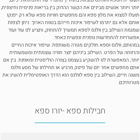
תעשיית הספא והוולנס נמצאת בתהליך מתמיד של התפתחות. כיום,
יותר ויותר אנשים מבינים את הקשר ההדוק בין בריאות פנימית וחיצונית,
תועלו למצוא את מלון ספא והם מחפשים חוויות ספא שלא רק יפנקו
אותם אלא גם יתרמו לשיפור איכות חייהם בטווח הארוך. ניתן לצפות
שמגמת השילוב בין וולנס לספא תמשיך להתחזק, ותציע לנו עוד ועוד
אפשרויות להתחדשות גופנית ונפשית כאחד.
במהותם, וולנס וספא חולקים מטרה משותפת: שיפור איכות החיים
והרווחה של הפרט. השילוב ביניהם יוצר חוויה עוצמתית ומשמעותית
יותר, המאפשרת לנו להשקיע בעצמנו בצורה הוליסטית ומאוזנת. בין אם
אתם מחפשים אחר יום של פינוק מרגיע או תחילתו של מסע וולנס
משנה חיים, השילוב בין ספא לוולנס הוא הדרך האופטימלית להשיג את
מטרותיכם.
חבילות ספא -יורו ספא