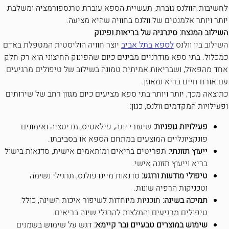
לחשיבות הוולנס גוברת, תעשיית הספא עוברת טרנספורמציה ומשלבת
יותר ויותר אלמנטים של וולנס בחוויה שהיא מציעה.
השילוב המנצח: סינרגיה של בריאות ופינוק
השילוב בין וולנס
לספא בתל אביב
יוצר חוויה הוליסטית המטפלת באדם
כמכלול. בתי ספא מודרניים מבינים כיום שהפינוק החיצוני הוא רק חלק
אחד מהפאזל, ושבריאות אמיתית טמונה בשילוב של טיפולים מרגיעים
עם אורח חיים בריא ומאוזן.
כתוצאה מכך, יותר ויותר בתי ספא מציעים כיום מגוון רחב של שירותים
ופעילויות המקדמים וולנס, כגון:
פעילויות גופניות:
שיעורי יוגה, פילאטיס, מדיטציה ואימונים
פונקציונליים המוצעים במתחם הספא או בסביבתו.
ייעוץ תזונתי:
תפריטים בריאים ומותאמים אישית, סדנאות בישול
בריא וייעוץ תזונה אישי.
טיפולי מודעות ורוגע:
סדנאות מיינדפולנס, תרגילי נשימה
וטכניקות הרפיה שונות.
תמיכה בשינה:
תוכניות מיוחדות לשיפור איכות השינה, כולל
טיפולים מרגיעים והמלצות להרגלי שינה בריאים.
שימוש במוצרים טבעיים ובר קיימא:
דגש על שימוש בשמנים